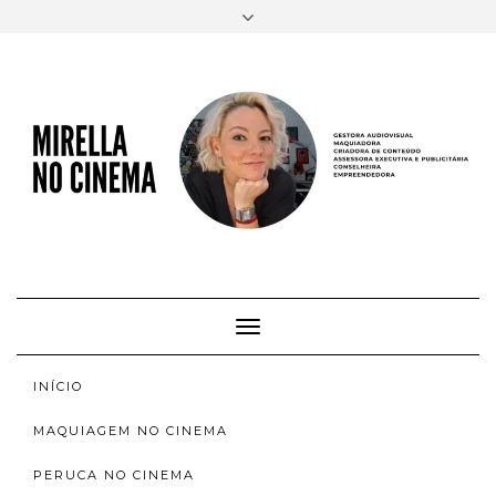
FACEBOOK
TWITTER
INSTAGRAM
EMAIL
AUTORA
SOBRE
INSTAGRAM
ACERVO
Toggle
Navigation
INÍCIO
MAQUIAGEM NO CINEMA
PERUCA NO CINEMA