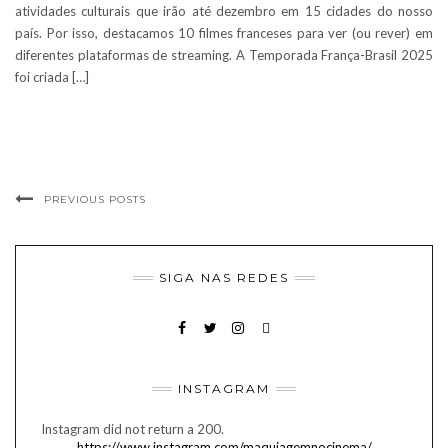
atividades culturais que irão até dezembro em 15 cidades do nosso
país. Por isso, destacamos 10 filmes franceses para ver (ou rever) em
diferentes plataformas de streaming. A Temporada França-Brasil 2025
foi criada […]
PREVIOUS POSTS
SIGA NAS REDES
FACEBOOK
TWITTER
INSTAGRAM
EMAIL
INSTAGRAM
Instagram did not return a 200.
https://www.instagram.com/maquiagemnocinema/