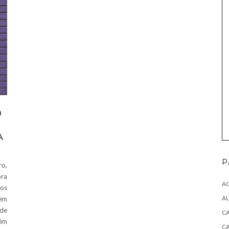
O
A
P
o,
ora
A
os
A
 em
 de
CA
lém
C