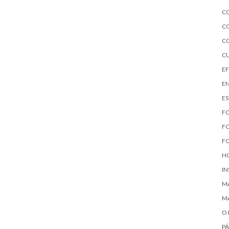
C
C
C
C
EF
EN
E
F
F
F
H
I
M
MA
O 
PÁ