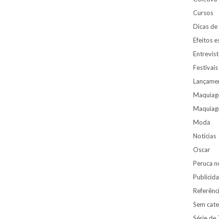
Cursos
Dicas de
Efeitos e
Entrevist
Festivai
Lançame
Maquiag
Maquiage
Moda
Notícias
Oscar
Peruca n
Publicid
Referênc
Sem cate
Série de