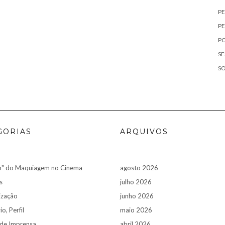
P
PE
P
SE
S
GORIAS
ARQUIVOS
n" do Maquiagem no Cinema
agosto 2026
s
julho 2026
ização
junho 2026
o, Perfil
maio 2026
 de Imprensa
abril 2026