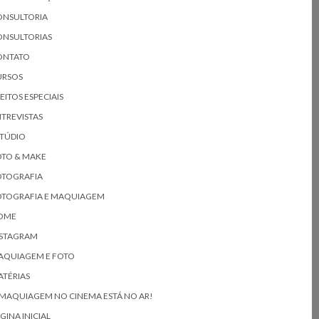
ONSULTORIA
ONSULTORIAS
ONTATO
URSOS
EITOS ESPECIAIS
TREVISTAS
STÚDIO
OTO & MAKE
OTOGRAFIA
OTOGRAFIA E MAQUIAGEM
OME
NSTAGRAM
AQUIAGEM E FOTO
TÉRIAS
MAQUIAGEM NO CINEMA ESTÁ NO AR!
GINA INICIAL