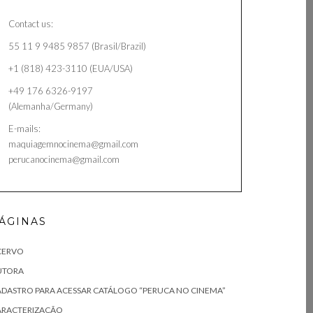
Contact us:
55 11 9 9485 9857 (Brasil/Brazil)
+1 (818) 423-3110 (EUA/USA)
+49 176 6326-9197
(Alemanha/Germany)
E-mails:
maquiagemnocinema@gmail.com
perucanocinema@gmail.com
ÁGINAS
CERVO
UTORA
DASTRO PARA ACESSAR CATÁLOGO “PERUCA NO CINEMA”
ARACTERIZAÇÃO