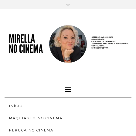
FACEBOOK
TWITTER
INSTAGRAM
EMAIL
AUTORA
SOBRE
INSTAGRAM
ACERVO
Toggle
Navigation
INÍCIO
MAQUIAGEM NO CINEMA
PERUCA NO CINEMA