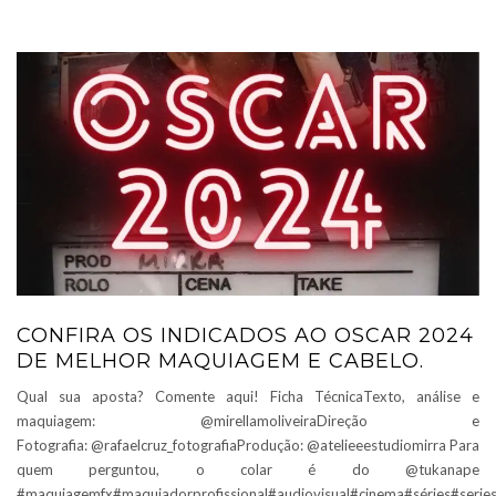
CONFIRA OS INDICADOS AO OSCAR 2024
DE MELHOR MAQUIAGEM E CABELO.
Qual sua aposta? Comente aqui! Ficha TécnicaTexto, análise e
maquiagem: @mirellamoliveiraDireção e
Fotografia: @rafaelcruz_fotografiaProdução: @atelieeestudiomirra Para
quem perguntou, o colar é do @tukanape
#maquiagemfx#maquiadorprofissional#audiovisual#cinema#séries#ser