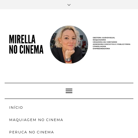
FACEBOOK
TWITTER
INSTAGRAM
EMAIL
AUTORA
SOBRE
INSTAGRAM
ACERVO
Toggle
Navigation
INÍCIO
MAQUIAGEM NO CINEMA
PERUCA NO CINEMA