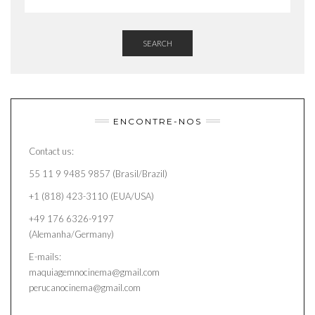
SEARCH
ENCONTRE-NOS
Contact us:
55 11 9 9485 9857 (Brasil/Brazil)
+1 (818) 423-3110 (EUA/USA)
+49 176 6326-9197
(Alemanha/Germany)
E-mails:
maquiagemnocinema@gmail.com
perucanocinema@gmail.com