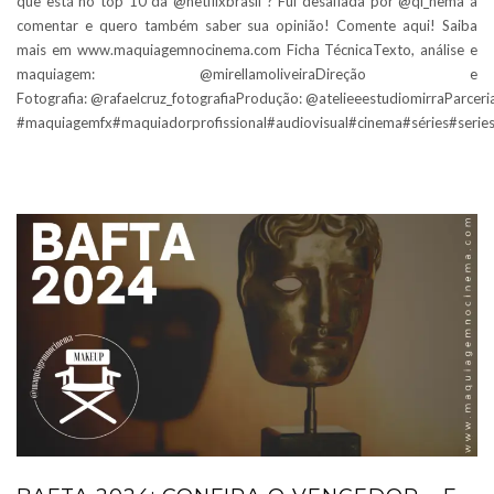
que está no top 10 da @netflixbrasil ? Fui desafiada por @qi_nema a
comentar e quero também saber sua opinião! Comente aqui! Saiba
mais em www.maquiagemnocinema.com Ficha TécnicaTexto, análise e
maquiagem: @mirellamoliveiraDireção e
Fotografia: @rafaelcruz_fotografiaProdução: @atelieeestudiomirraParcer
#maquiagemfx#maquiadorprofissional#audiovisual#cinema#séries#serie