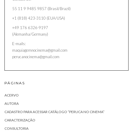
55 11 9 9485 9857 (Brasil/Brazil)
+1 (818) 423-3110 (EUA/USA)
+49 176 6326-9197
(Alemanha/Germany)
E-mails:
maquiagemnocinema@gmail.com
perucanocinema@gmail.com
PÁGINAS
ACERVO
AUTORA
CADASTRO PARA ACESSAR CATÁLOGO “PERUCA NO CINEMA”
CARACTERIZAÇÃO
CONSULTORIA