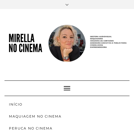
FACEBOOK
TWITTER
INSTAGRAM
EMAIL
AUTORA
SOBRE
INSTAGRAM
ACERVO
Toggle
Navigation
INÍCIO
MAQUIAGEM NO CINEMA
PERUCA NO CINEMA