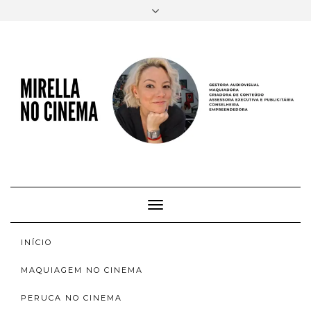
FACEBOOK
TWITTER
INSTAGRAM
EMAIL
AUTORA
SOBRE
INSTAGRAM
ACERVO
Toggle
Navigation
INÍCIO
MAQUIAGEM NO CINEMA
PERUCA NO CINEMA