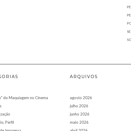
P
PE
P
SE
S
GORIAS
ARQUIVOS
n" do Maquiagem no Cinema
agosto 2026
s
julho 2026
ização
junho 2026
o, Perfil
maio 2026
 de Imprensa
abril 2026