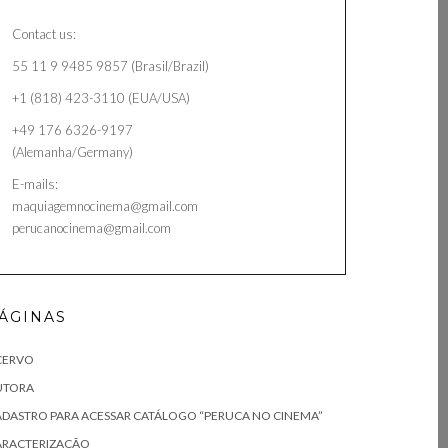
Contact us:
55 11 9 9485 9857 (Brasil/Brazil)
+1 (818) 423-3110 (EUA/USA)
+49 176 6326-9197
(Alemanha/Germany)
E-mails:
maquiagemnocinema@gmail.com
perucanocinema@gmail.com
ÁGINAS
CERVO
UTORA
DASTRO PARA ACESSAR CATÁLOGO “PERUCA NO CINEMA”
ARACTERIZAÇÃO