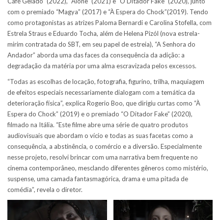
Café Gelado” (2022), “Alone” (2021) e “O Ditador Fake” (2020), junto
com o premiado “Magya” (2017) e “À Espera do Chock”(2019). Tendo
como protagonistas as atrizes Paloma Bernardi e Carolina Stofella, com
Estrela Straus e Eduardo Tocha, além de Helena Pizól (nova estrela-
mirim contratada do SBT, em seu papel de estreia), “A Senhora do
Andador” aborda uma das faces da consequência da adição: a
degradação da matéria por uma alma escravizada pelos excessos.
“Todas as escolhas de locação, fotografia, figurino, trilha, maquiagem
de efeitos especiais necessariamente dialogam com a temática da
deterioração física”, explica Rogerio Boo, que dirigiu curtas como “À
Espera do Chock” (2019) e o premiado “O Ditador Fake” (2020),
filmado na Itália. “Este filme abre uma série de quatro produtos
audiovisuais que abordam o vício e todas as suas facetas como a
consequência, a abstinência, o comércio e a diversão. Especialmente
nesse projeto, resolvi brincar com uma narrativa bem frequente no
cinema contemporâneo, mesclando diferentes gêneros como mistério,
suspense, uma camada fantasmagórica, drama e uma pitada de
comédia”, revela o diretor.