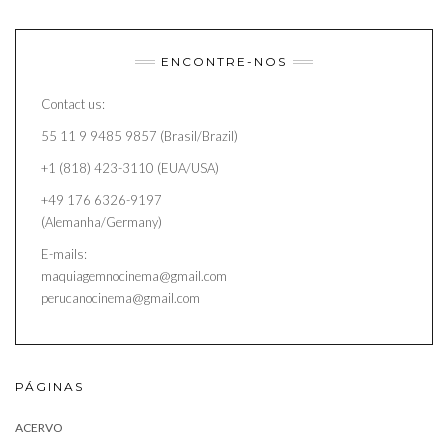
ENCONTRE-NOS
Contact us:
55 11 9 9485 9857 (Brasil/Brazil)
+1 (818) 423-3110 (EUA/USA)
+49 176 6326-9197
(Alemanha/Germany)
E-mails:
maquiagemnocinema@gmail.com
perucanocinema@gmail.com
PÁGINAS
ACERVO