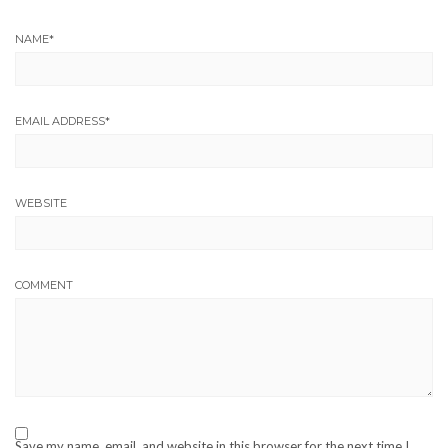
NAME
*
EMAIL ADDRESS
*
WEBSITE
COMMENT
Save my name, email, and website in this browser for the next time I