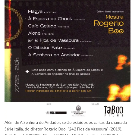
Além de A Senhora do Andador, serão exibidos os curtas da chamada
Série Itália, do diretor Rogerio Boo, “242 Fios de Vassoura” (2019),