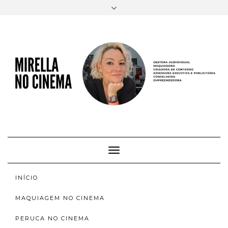
FACEBOOK
TWITTER
INSTAGRAM
EMAIL
AUTORA
SOBRE
INSTAGRAM
ACERVO
Toggle
Navigation
INÍCIO
MAQUIAGEM NO CINEMA
PERUCA NO CINEMA