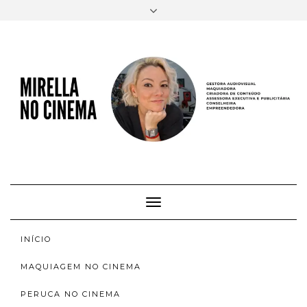
FACEBOOK
TWITTER
INSTAGRAM
EMAIL
AUTORA
SOBRE
INSTAGRAM
ACERVO
Toggle
Navigation
INÍCIO
MAQUIAGEM NO CINEMA
PERUCA NO CINEMA