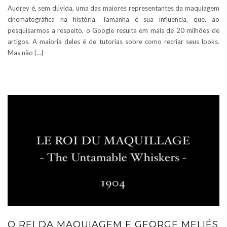
Audrey é, sem dúvida, uma das maiores representantes da maquiagem
cinematográfica na história. Tamanha é sua influencia, que, ao
pesquisarmos a respeito, o Google resulta em mais de 20 milhões de
artigos. A maioria deles é de tutorias sobre como recriar seus looks.
Mas não […]
O REI DA MAQUIAGEM E GEORGE MELIÉS