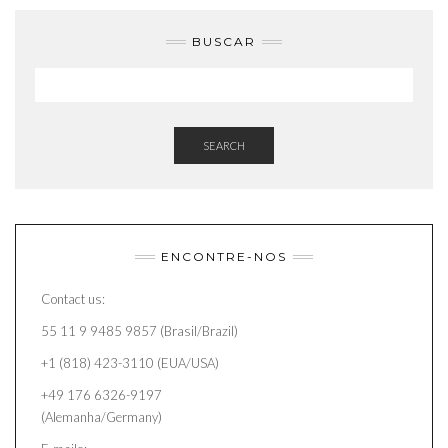
BUSCAR
SEARCH
ENCONTRE-NOS
Contact us:
55 11 9 9485 9857 (Brasil/Brazil)
+1 (818) 423-3110 (EUA/USA)
+49 176 6326-9197
(Alemanha/Germany)