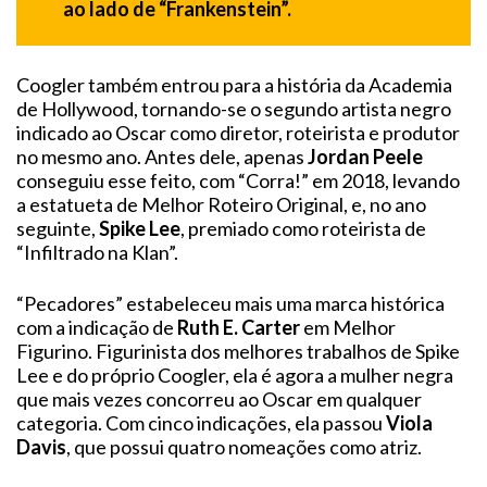
ao lado de “Frankenstein”.
Coogler também entrou para a história da Academia
de Hollywood, tornando-se o segundo artista negro
indicado ao Oscar como diretor, roteirista e produtor
no mesmo ano. Antes dele, apenas
Jordan Peele
conseguiu esse feito, com “Corra!” em 2018, levando
a estatueta de Melhor Roteiro Original, e, no ano
seguinte,
Spike Lee
, premiado como roteirista de
“Infiltrado na Klan”.
“Pecadores” estabeleceu mais uma marca histórica
com a indicação de
Ruth E. Carter
em Melhor
Figurino. Figurinista dos melhores trabalhos de Spike
Lee e do próprio Coogler, ela é agora a mulher negra
que mais vezes concorreu ao Oscar em qualquer
categoria. Com cinco indicações, ela passou
Viola
Davis
, que possui quatro nomeações como atriz.