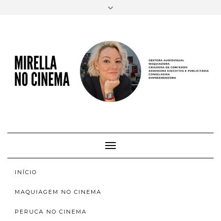
FACEBOOK
TWITTER
INSTAGRAM
EMAIL
AUTORA
SOBRE
INSTAGRAM
ACERVO
Toggle
Navigation
INÍCIO
MAQUIAGEM NO CINEMA
PERUCA NO CINEMA