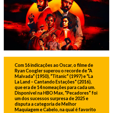
Com 16 indicações ao Oscar, o filme de
Ryan Coogler superou o recorde de “A
Malvada” (1950), “Titanic” (1997) e “La
La Land – Cantando Estações” (2016),
que era de 14 nomeações para cada um.
Disponível na HBO Max, “Pecadores” foi
um dos sucessos surpresa de 2025 e
disputa a categoria de Melhor
Maquiagem e Cabelo, na qual é favorito