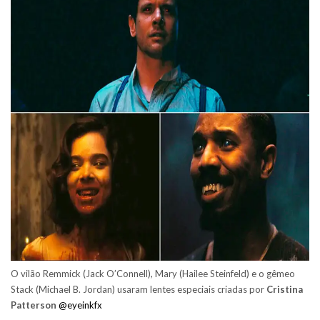
O vilão Remmick (Jack O’Connell), Mary (Hailee Steinfeld) e o gêmeo
Stack (Michael B. Jordan) usaram lentes especiais criadas por
Cristina
Patterson
@eyeinkfx