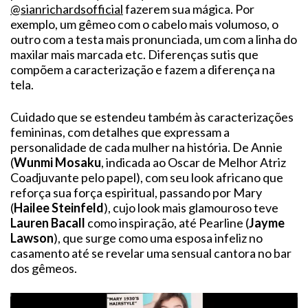
@sianrichardsofficial
fazerem sua mágica. Por
exemplo, um gêmeo com o cabelo mais volumoso, o
outro com a testa mais pronunciada, um com a linha do
maxilar mais marcada etc. Diferenças sutis que
compõem a caracterização e fazem a diferença na
tela.
Cuidado que se estendeu também às caracterizações
femininas, com detalhes que expressam a
personalidade de cada mulher na história. De Annie
(
Wunmi Mosaku
, indicada ao Oscar de Melhor Atriz
Coadjuvante pelo papel), com seu look africano que
reforça sua força espiritual, passando por Mary
(
Hailee Steinfeld
), cujo look mais glamouroso teve
Lauren Bacall
como inspiração, até Pearline (
Jayme
Lawson
), que surge como uma esposa infeliz no
casamento até se revelar uma sensual cantora no bar
dos gêmeos.