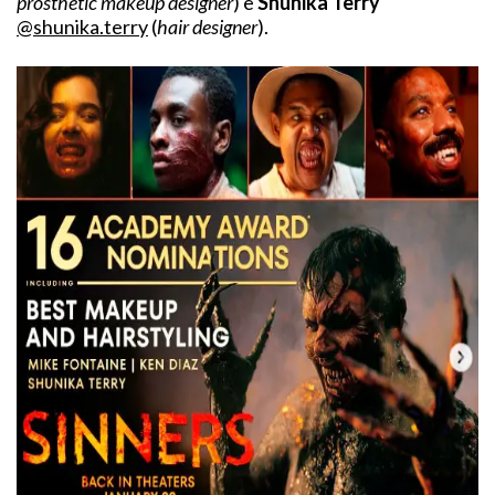
prosthetic makeup designer
) e
Shunika Terry
@shunika.terry
(
hair designer
).