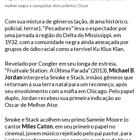
mulher negra a conquistar dois prêmios Oscar
Com sua mistura de gêneros (ação, drama histórico,
policial, terror), “Pecadores” leva o espectador por
uma jornada à região do Delta do Mississippi, em
1932, com a comunidade negra ainda ameaçada por
grupos de ódio racial como a terrível Ku Klux Klan.
Revelado por Coogler em seu longa de estreia,
“Fruitvale Station: A Última Parada” (2013),
Michael B.
Jordan
interpreta Smoke e Stack, irmãos gêmeos que
retornam à sua terra natal para um recomeço, após
seu envolvimento com a máfia em Chicago. Pelo papel
duplo, Jordan recebeu sua primeira indicação ao
Oscar de Melhor Ator.
Smoke e Stack acolhem seu primo Sammie Moore (o
cantor
Miles Caton
, em seu primeiro papel no
cinema), jovem músico rejeitado pelo pai pastor, para