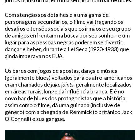
juntos transformarem uma serraria num bar de blues.
Com atenção aos detalhes e a uma gama de
personagens secundários, o filme vai traçando os
desafios e tensões sociais que os irmãos e seu grupo
de amigos enfrentam na busca por seu sonho – e um
lugar para as pessoas negras poderem se divertir,
dançar e beber, durante a Lei Seca (1920-1933) que
ainda imperava nos EUA.
Os bares com jogos de apostas, dança e música
(geralmente blues) voltados para os afro-americanos
eram chamados de
juke joints
, geralmente localizados
em áreas rurais, longe da influência branca. E é no
novo bar de blues dos protagonistas que a história,
assim como o filme, dá uma guinada (inclusive de
gênero) com a chegada de Remmick (o britânico Jack
O’Connell) e sua gangue.