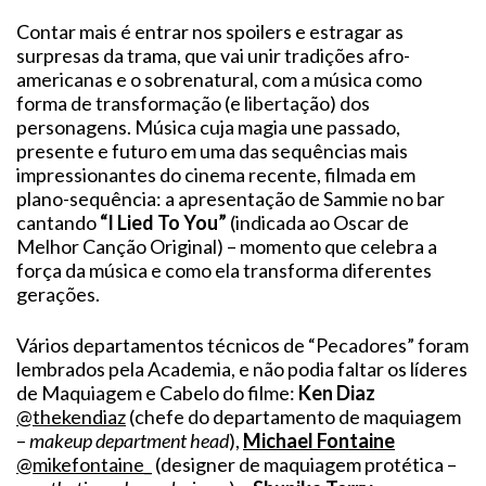
Contar mais é entrar nos spoilers e estragar as
surpresas da trama, que vai unir tradições afro-
americanas e o sobrenatural, com a música como
forma de transformação (e libertação) dos
personagens. Música cuja magia une passado,
presente e futuro em uma das sequências mais
impressionantes do cinema recente, filmada em
plano-sequência: a apresentação de Sammie no bar
cantando
“I Lied To You”
(indicada ao Oscar de
Melhor Canção Original) – momento que celebra a
força da música e como ela transforma diferentes
gerações.
Vários departamentos técnicos de “Pecadores” foram
lembrados pela Academia, e não podia faltar os líderes
de Maquiagem e Cabelo do filme:
Ken Diaz
@thekendiaz
(chefe do departamento de maquiagem
–
makeup department head
),
Michael Fontaine
@mikefontaine_
(designer de maquiagem protética –