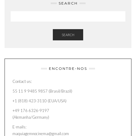
SEARCH
SEARCH
ENCONTRE-NOS
Contact us:
55 11 9 9485 9857 (Brasil/Brazil)
+1 (818) 423-3110 (EUA/USA)
+49 176 6326-9197
(Alemanha/Germany)
E-mails:
maquiagemnocinema@gmail.com