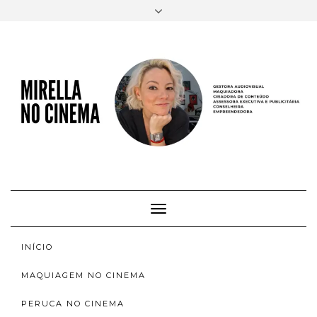
FACEBOOK
TWITTER
INSTAGRAM
EMAIL
AUTORA
SOBRE
INSTAGRAM
ACERVO
Toggle
Navigation
INÍCIO
MAQUIAGEM NO CINEMA
PERUCA NO CINEMA