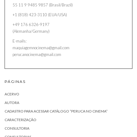
55 11 9 9485 9857 (Brasil/Brazil)
+1 (818) 423-3110 (EUA/USA)
+49 176 6326-9197
(Alemanha/Germany)
E-mails:
maquiagemnocinema@gmail.com
perucanocinema@gmail.com
PÁGINAS
ACERVO
AUTORA
CADASTRO PARA ACESSAR CATÁLOGO “PERUCA NO CINEMA”
CARACTERIZAÇÃO
CONSULTORIA
CONSULTORIAS