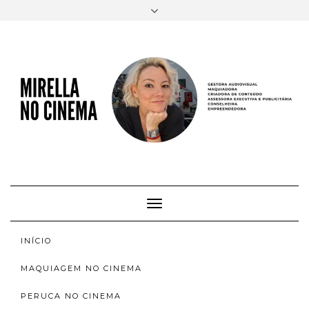
FACEBOOK
TWITTER
INSTAGRAM
EMAIL
AUTORA
SOBRE
INSTAGRAM
ACERVO
Toggle
Navigation
INÍCIO
MAQUIAGEM NO CINEMA
PERUCA NO CINEMA