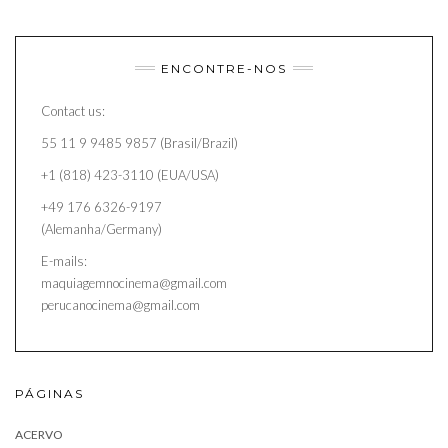
ENCONTRE-NOS
Contact us:
55 11 9 9485 9857 (Brasil/Brazil)
+1 (818) 423-3110 (EUA/USA)
+49 176 6326-9197
(Alemanha/Germany)
E-mails:
maquiagemnocinema@gmail.com
perucanocinema@gmail.com
PÁGINAS
ACERVO